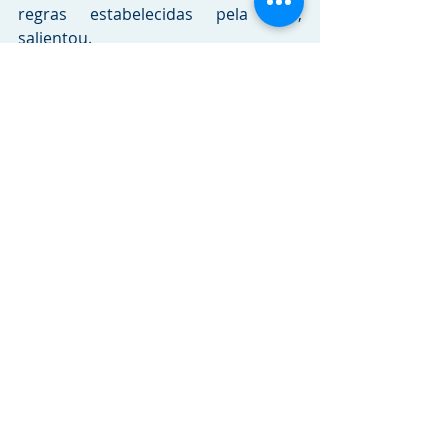
regras estabelecidas pela FIA", 
salientou. 
O vice-presidente acrescentou que a 
Honeywell tem um legado de 60 anos 
de desenvolvimento de tecnologias 
de turboalimentação, construído 
pela área de motores a jato da 
empresa, e mantém a liderança 
global com o lançamento médio de 
100 turbos a cada ano para 
automóveis e veículos comerciais em 
parceria com a maioria das principais 
marcas e montadoras mundiais.