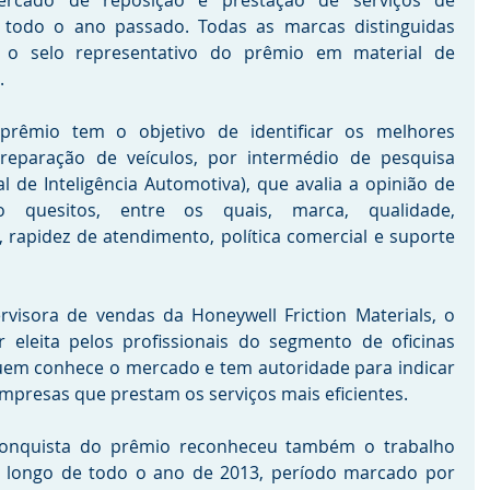
ercado de reposição e prestação de serviços de 
e todo o ano passado. Todas as marcas distinguidas 
ar o selo representativo do prêmio em material de 
.
rêmio tem o objetivo de identificar os melhores 
reparação de veículos, por intermédio de pesquisa 
l de Inteligência Automotiva), que avalia a opinião de 
o quesitos, entre os quais, marca, qualidade, 
 rapidez de atendimento, política comercial e suporte 
rvisora de vendas da Honeywell Friction Materials, o 
 eleita pelos profissionais do segmento de oficinas 
uem conhece o mercado e tem autoridade para indicar 
mpresas que prestam os serviços mais eficientes.
 conquista do prêmio reconheceu também o trabalho 
o longo de todo o ano de 2013, período marcado por 