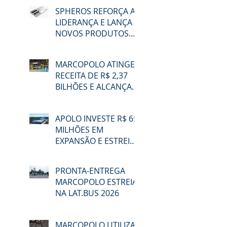
SPHEROS REFORÇA A
LIDERANÇA E LANÇA
NOVOS PRODUTOS
NA LAT.BUS 2026
MARCOPOLO ATINGE
RECEITA DE R$ 2,37
BILHÕES E ALCANÇA
48,3% DE
PARTICIPAÇÃO NO
APOLO INVESTE R$ 65
MERCADO BRASILEIRO
MILHÕES EM
NO 2T26
EXPANSÃO E ESTREIA
NA LAT.BUS 2026
PRONTA-ENTREGA
MARCOPOLO ESTREIA
NA LAT.BUS 2026
MARCOPOLO UTILIZA