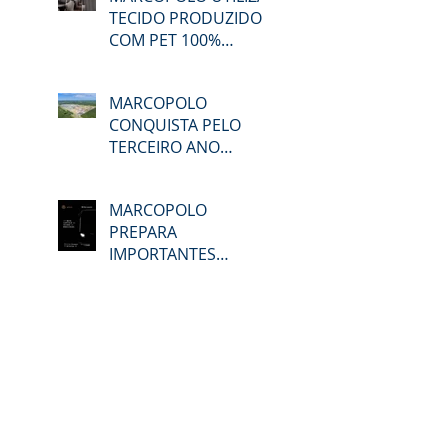
TECIDO PRODUZIDO
COM PET 100%
RECICLADO
MARCOPOLO
CONQUISTA PELO
TERCEIRO ANO
CONSECUTIVO A
CERTIFICAÇÃO DO
MARCOPOLO
GPTW
PREPARA
IMPORTANTES
LANÇAMENTOS EM
TODO O SEU
PORTFÓLIO DE
PRODUTOS NA
LAT.BUS 2026