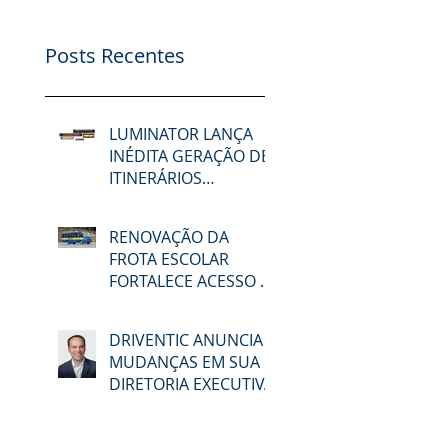
Posts Recentes
LUMINATOR LANÇA
INÉDITA GERAÇÃO DE
ITINERÁRIOS
ELETRÔNICOS NA
LAT.BUS 2026
RENOVAÇÃO DA
FROTA ESCOLAR
FORTALECE ACESSO À
EDUCAÇÃO E
MOBILIDADE EM
DRIVENTIC ANUNCIA
MACAÉ
MUDANÇAS EM SUA
DIRETORIA EXECUTIVA