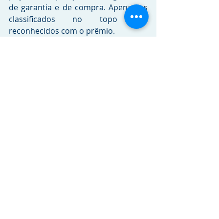
de garantia e de compra. Apenas os 
classificados no topo são 
reconhecidos com o prêmio.
A Dana fornece à Daimler Trucks uma 
gama completa de produtos, como 
eixos Spicer®, cardans e sistemas 
centrais de enchimento dos pneus e 
oferece ainda no mercado de 
reposição componentes Spicer® 
com o mais alto nível de qualidade e 
garantia.
Tags:
Dana
RELEASES