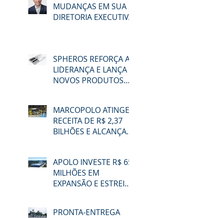
MUDANÇAS EM SUA
DIRETORIA EXECUTIVA
SPHEROS REFORÇA A
LIDERANÇA E LANÇA
NOVOS PRODUTOS
NA LAT.BUS 2026
MARCOPOLO ATINGE
RECEITA DE R$ 2,37
BILHÕES E ALCANÇA
48,3% DE
PARTICIPAÇÃO NO
APOLO INVESTE R$ 65
MERCADO BRASILEIRO
MILHÕES EM
NO 2T26
EXPANSÃO E ESTREIA
NA LAT.BUS 2026
PRONTA-ENTREGA