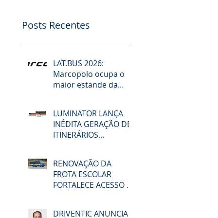
Posts Recentes
LAT.BUS 2026:
Marcopolo ocupa o
maior estande da
feira e lidera debates
sobre desafios do
LUMINATOR LANÇA
setor, futuro da
INÉDITA GERAÇÃO DE
mobilidade,
ITINERÁRIOS
descarbonização e
ELETRÔNICOS NA
reforma tributária
LAT.BUS 2026
RENOVAÇÃO DA
FROTA ESCOLAR
FORTALECE ACESSO À
EDUCAÇÃO E
MOBILIDADE EM
DRIVENTIC ANUNCIA
MACAÉ