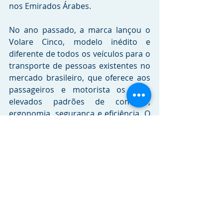
nos Emirados Árabes.
No ano passado, a marca lançou o 
Volare Cinco, modelo inédito e 
diferente de todos os veículos para o 
transporte de pessoas existentes no 
mercado brasileiro, que oferece aos 
passageiros e motorista os mais 
elevados padrões de conforto, 
ergonomia, segurança e eficiência. O 
Volare Cinco reúne as principais 
características e vantagens de uma 
van, como agilidade, dirigibilidade, 
manobrabilidade e baixos consumo 
de combustível e custo de aquisição, 
com os atributos de um ônibus 
pequeno (quantidade de lugares, 
poltronas confortáveis, robustez 
(durabilidade), custo de manutenção, 