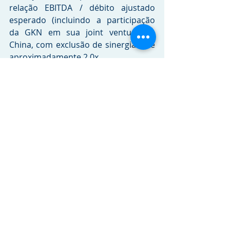
relação EBITDA / débito ajustado 
esperado (incluindo a participação 
da GKN em sua joint venture na 
China, com exclusão de sinergias) de 
aproximadamente 2.0x.
A Dana espera entregar sinergias de 
custo anual de US$ 235 milhões 
dentro de três anos. A combinação 
também renderá benefícios fiscais, 
criando mais valor para os 
acionistas. A transação deve trazer 
ganhos de lucro por ação da Dana 
em 2019.
"Nós acreditamos que esta transação 
resultará em uma Dana muito forte, 