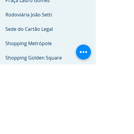
Praça Lauro Gomes
Rodoviária João Setti
Sede do Cartão Legal
Shopping Metrópole
Shopping Golden Square                                    
Shopping e Galeria Coração
Shopping São Bernardo Plaza                           
Terminal Tereza Suster
Terminal do Alvarenga                                          
Universidade Metodista