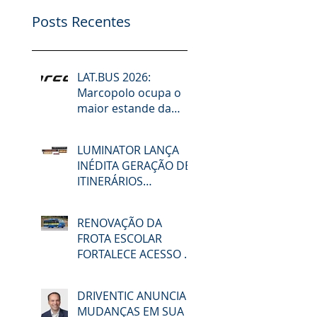
Posts Recentes
LAT.BUS 2026:
Marcopolo ocupa o
maior estande da
feira e lidera debates
sobre desafios do
LUMINATOR LANÇA
setor, futuro da
INÉDITA GERAÇÃO DE
mobilidade,
ITINERÁRIOS
descarbonização e
ELETRÔNICOS NA
reforma tributária
LAT.BUS 2026
RENOVAÇÃO DA
FROTA ESCOLAR
FORTALECE ACESSO À
EDUCAÇÃO E
MOBILIDADE EM
DRIVENTIC ANUNCIA
MACAÉ
MUDANÇAS EM SUA