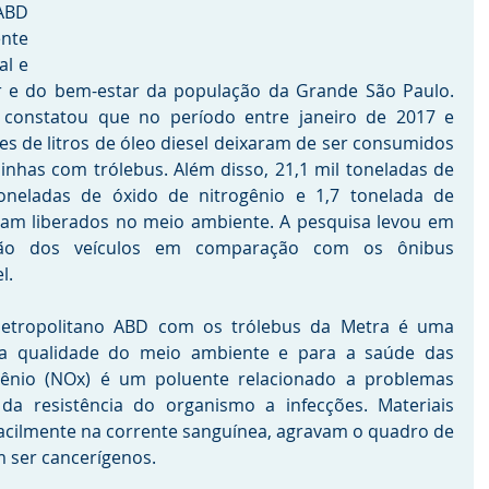
BD 
nte 
l e 
 e do bem-estar da população da Grande São Paulo. 
onstatou que no período entre janeiro de 2017 e 
s de litros de óleo diesel deixaram de ser consumidos 
inhas com trólebus. Além disso, 21,1 mil toneladas de 
oneladas de óxido de nitrogênio e 1,7 tonelada de 
ram liberados no meio ambiente. A pesquisa levou em 
ão dos veículos em comparação com os ônibus 
l. 
etropolitano ABD com os trólebus da Metra é uma 
a a qualidade do meio ambiente e para a saúde das 
gênio (NOx) é um poluente relacionado a problemas 
 da resistência do organismo a infecções. Materiais 
acilmente na corrente sanguínea, agravam o quadro de 
 ser cancerígenos.