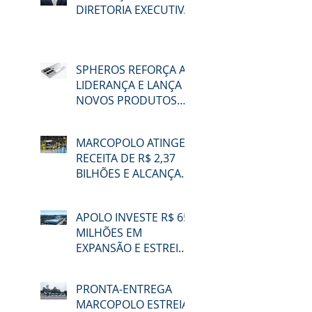
DIRETORIA EXECUTIVA
SPHEROS REFORÇA A
LIDERANÇA E LANÇA
NOVOS PRODUTOS
NA LAT.BUS 2026
MARCOPOLO ATINGE
RECEITA DE R$ 2,37
BILHÕES E ALCANÇA
48,3% DE
PARTICIPAÇÃO NO
APOLO INVESTE R$ 65
MERCADO BRASILEIRO
MILHÕES EM
NO 2T26
EXPANSÃO E ESTREIA
NA LAT.BUS 2026
PRONTA-ENTREGA
MARCOPOLO ESTREIA