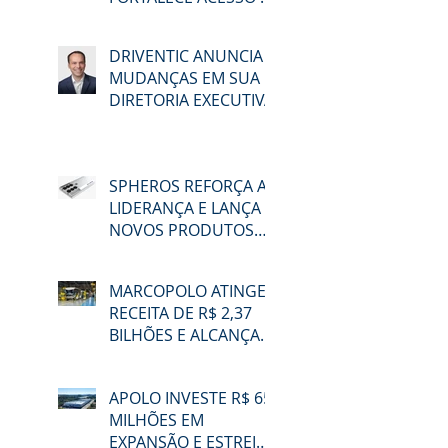
EDUCAÇÃO E
MOBILIDADE EM
DRIVENTIC ANUNCIA
MACAÉ
MUDANÇAS EM SUA
DIRETORIA EXECUTIVA
SPHEROS REFORÇA A
LIDERANÇA E LANÇA
NOVOS PRODUTOS
NA LAT.BUS 2026
MARCOPOLO ATINGE
RECEITA DE R$ 2,37
BILHÕES E ALCANÇA
48,3% DE
PARTICIPAÇÃO NO
APOLO INVESTE R$ 65
MERCADO BRASILEIRO
MILHÕES EM
NO 2T26
EXPANSÃO E ESTREIA