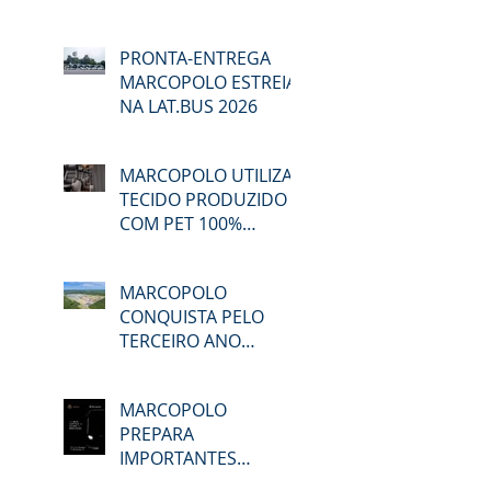
NA LAT.BUS 2026
PRONTA-ENTREGA
MARCOPOLO ESTREIA
NA LAT.BUS 2026
MARCOPOLO UTILIZA
TECIDO PRODUZIDO
COM PET 100%
RECICLADO
MARCOPOLO
CONQUISTA PELO
TERCEIRO ANO
CONSECUTIVO A
CERTIFICAÇÃO DO
MARCOPOLO
GPTW
PREPARA
IMPORTANTES
LANÇAMENTOS EM