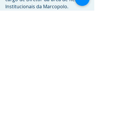
Institucionais da Marcopolo. 
Crédito da imagem:
Julio Soares
Tags:
Marcopolo
RELEASES
Comentários
Escreva um comentário