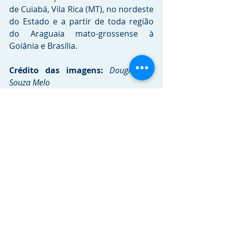
de Cuiabá, Vila Rica (MT), no nordeste 
do Estado e a partir de toda região 
do Araguaia mato-grossense à 
Goiânia e Brasília.
Crédito das imagens:
Douglas de 
Souza Melo
Legenda da foto: 
Jose Eduardo Pena, 
proprietário da Viação Xavante, e suas 
filhas, Luciana Pereira Pena e Daniella 
Pena, recebem os novos ônibus 
Marcopolo