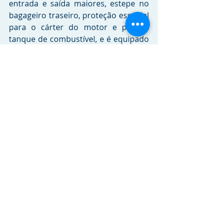
entrada e saída maiores, estepe no 
bagageiro traseiro, proteção especial 
para o cárter do motor e para o 
tanque de combustível, e é equipado 
com motorização Cummins ISF 3.8, 
de 152 cv de potência. Conta ainda 
com carroceria com saia lateral mais 
alta, suspensão reforçada, 
sinalização diferenciada e espelhos 
que permitem total visualização em 
torno do veículo, o que proporciona 
maior facilidade e segurança em 
manobras e deslocamentos.
Crédito das imagens: 
Adriano 
Chaves/DC Multimídia