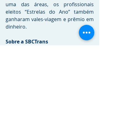
uma das áreas, os profissionais 
eleitos “Estrelas do Ano” também 
ganharam vales-viagem e prêmio em 
dinheiro.
Sobre a SBCTrans
A SBCTrans, fundada em 1998 na 
cidade de São Bernardo do Campo, 
possui frota com mais de 400 
veículos, que proporcionam conforto 
e segurança aos clientes. 
Considerada a melhor empresa de 
transporte público do Estado de São 
Paulo, tem como missão oferecer 
proximidade, facilidade e qualidade 
aos clientes.
Crédito das imagens:
Arquivo 