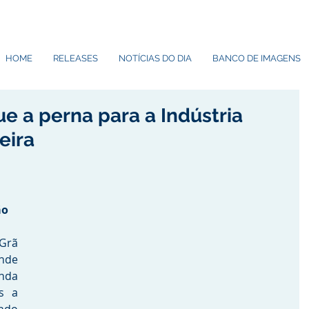
HOME
RELEASES
NOTÍCIAS DO DIA
BANCO DE IMAGENS
e a perna para a Indústria
eira
ão
rã 
nde 
nda 
 a 