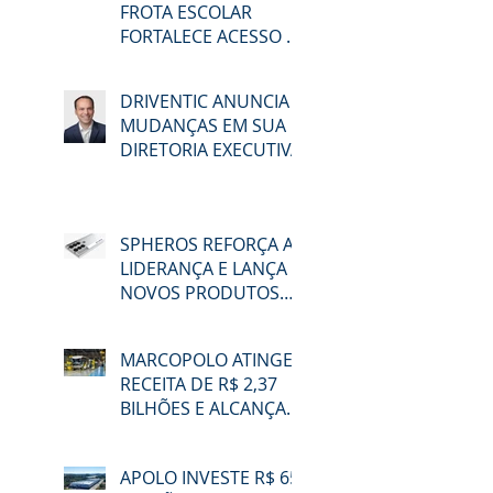
FROTA ESCOLAR
FORTALECE ACESSO À
EDUCAÇÃO E
MOBILIDADE EM
DRIVENTIC ANUNCIA
MACAÉ
MUDANÇAS EM SUA
DIRETORIA EXECUTIVA
SPHEROS REFORÇA A
LIDERANÇA E LANÇA
NOVOS PRODUTOS
NA LAT.BUS 2026
MARCOPOLO ATINGE
RECEITA DE R$ 2,37
BILHÕES E ALCANÇA
48,3% DE
PARTICIPAÇÃO NO
APOLO INVESTE R$ 65
MERCADO BRASILEIRO