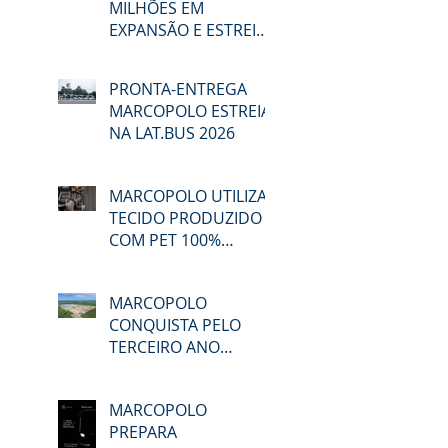
MILHÕES EM
NO 2T26
EXPANSÃO E ESTREIA
NA LAT.BUS 2026
PRONTA-ENTREGA
MARCOPOLO ESTREIA
NA LAT.BUS 2026
MARCOPOLO UTILIZA
TECIDO PRODUZIDO
COM PET 100%
RECICLADO
MARCOPOLO
CONQUISTA PELO
TERCEIRO ANO
CONSECUTIVO A
CERTIFICAÇÃO DO
MARCOPOLO
GPTW
PREPARA