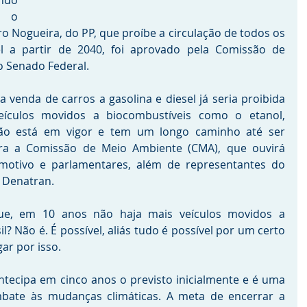
ndo 
 o 
ro Nogueira, do PP, que proíbe a circulação de todos os 
el a partir de 2040, foi aprovado pela Comissão de 
do Senado Federal.
a venda de carros a gasolina e diesel já seria proibida 
culos movidos a biocombustíveis como o etanol, 
não está em vigor e tem um longo caminho até ser 
ra a Comissão de Meio Ambiente (CMA), que ouvirá 
omotivo e parlamentares, além de representantes do 
 Denatran.
ue, em 10 anos não haja mais veículos movidos a 
l? Não é. É possível, aliás tudo é possível por um certo 
ar por isso.
tecipa em cinco anos o previsto inicialmente e é uma 
mbate às mudanças climáticas. A meta de encerrar a 