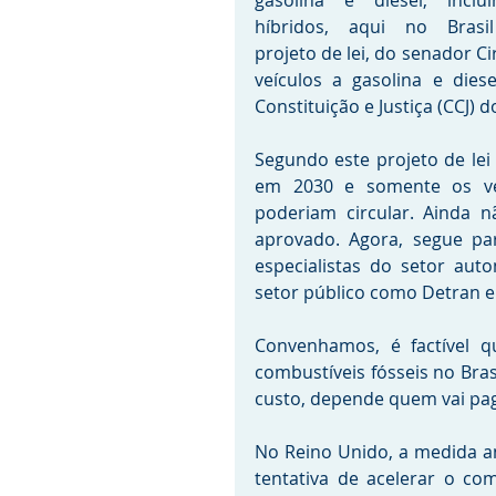
gasolina e diesel, inclui
híbridos, aqui no Brasil
projeto de lei, do senador Ci
veículos a gasolina e dies
Constituição e Justiça (CCJ) 
Segundo este projeto de lei 
em 2030 e somente os veí
poderiam circular. Ainda 
aprovado. Agora, segue pa
especialistas do setor aut
setor público como Detran e
Convenhamos, é factível q
combustíveis fósseis no Brasi
custo, depende quem vai pag
No Reino Unido, a medida an
tentativa de acelerar o co