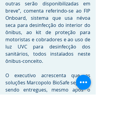
outras serão disponibilizadas em 
breve”, comenta referindo-se ao FIP 
Onboard, sistema que usa névoa 
seca para desinfecção do interior do 
ônibus, ao kit de proteção para 
motoristas e cobradores e ao uso de 
luz UVC para desinfecção dos 
sanitários, todos instalados neste 
ônibus-conceito.
O executivo acrescenta que as 
soluções Marcopolo BioSafe seguirão 
sendo entregues, mesmo após o 
término da pandemia. “Este novo 
cenário é um marco e entendemos 
que não poderemos mais voltar ao 
que existia antes. Seguiremos 
trabalhando continuamente para 
que nossos modelos sejam 