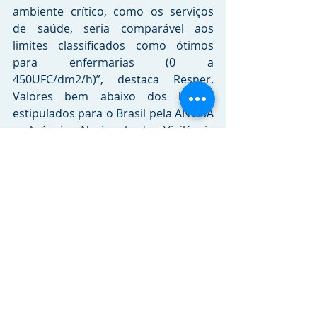
ambiente crítico, como os serviços 
de saúde, seria comparável aos 
limites classificados como ótimos 
para enfermarias (0 a 
450UFC/dm2/h)”, destaca Resner. 
Valores bem abaixo dos limites 
estipulados para o Brasil pela ANVISA 
- Agência Nacional de Vigilância 
Sanitária, que determina que o 
padrão referencial de qualidade do 
ar interior em ambientes 
climatizados de uso público e 
coletivo, não deve ultrapassar o valor 
máximo de 750 UFC/m³ (unidades 
formadoras de colônias por metro 
cúbico) de fungos para a 
contaminação microbiológica. 