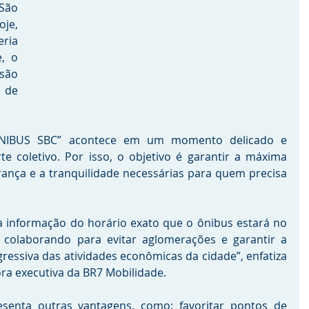
ão 
je, 
ria 
, o 
são 
de 
 
IBUS SBC” acontece em um momento delicado e 
e coletivo. Por isso, o objetivo é garantir a máxima 
urança e a tranquilidade necessárias para quem precisa 
 
 a informação do horário exato que o ônibus estará no 
colaborando para evitar aglomerações e garantir a 
essiva das atividades econômicas da cidade”, enfatiza 
ra executiva da BR7 Mobilidade. 
enta outras vantagens, como: favoritar pontos de 