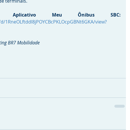
e terminais.
Link do vídeo Aplicativo Meu Ônibus SBC: 
ile/d/1RneOLftddl8jPOYCBcPKLOcpGBNt6GKA/view?
ing BR7 Mobilidade