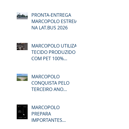
NA LAT.BUS 2026
PRONTA-ENTREGA
MARCOPOLO ESTREIA
NA LAT.BUS 2026
MARCOPOLO UTILIZA
TECIDO PRODUZIDO
COM PET 100%
RECICLADO
MARCOPOLO
CONQUISTA PELO
TERCEIRO ANO
CONSECUTIVO A
CERTIFICAÇÃO DO
MARCOPOLO
GPTW
PREPARA
IMPORTANTES
LANÇAMENTOS EM