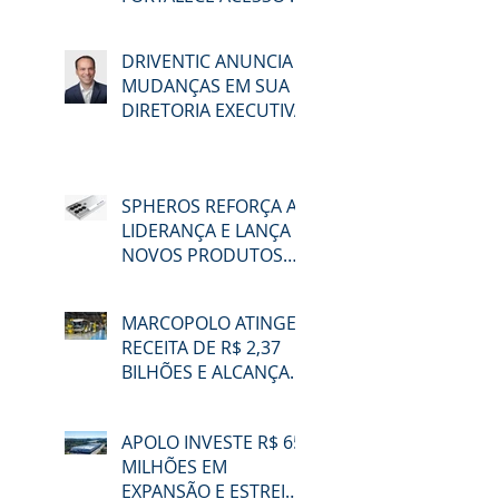
EDUCAÇÃO E
MOBILIDADE EM
DRIVENTIC ANUNCIA
MACAÉ
MUDANÇAS EM SUA
DIRETORIA EXECUTIVA
SPHEROS REFORÇA A
LIDERANÇA E LANÇA
NOVOS PRODUTOS
NA LAT.BUS 2026
MARCOPOLO ATINGE
RECEITA DE R$ 2,37
BILHÕES E ALCANÇA
48,3% DE
PARTICIPAÇÃO NO
APOLO INVESTE R$ 65
MERCADO BRASILEIRO
MILHÕES EM
NO 2T26
EXPANSÃO E ESTREIA