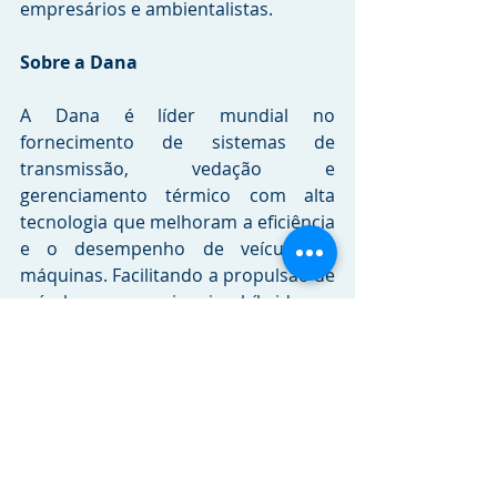
empresários e ambientalistas. 
Sobre a Dana
A Dana é líder mundial no 
fornecimento de sistemas de 
transmissão, vedação e 
gerenciamento térmico com alta 
tecnologia que melhoram a eficiência 
e o desempenho de veículos e 
máquinas. Facilitando a propulsão de 
veículos convencionais, híbridos e 
elétricos, a Dana equipa seus clientes 
com sistemas críticos de 
acionamento e movimento; 
tecnologias eletrodinâmicas e de 
energia; e soluções térmicas, de 
vedação e digitais.