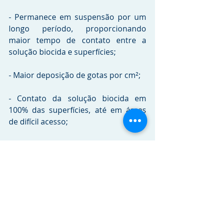
- Permanece em suspensão por um 
longo período, proporcionando 
maior tempo de contato entre a 
solução biocida e superfícies; 
- Maior deposição de gotas por cm²;
- Contato da solução biocida em 
100% das superfícies, até em áreas 
de difícil acesso;
- Aumento da eficácia do processo de 
desinfecção/sanitização;
- Reduz drasticamente o consumo de 
água e produto sanitizante, podendo 
alcançar 99% de economia em 
comparação aos métodos 