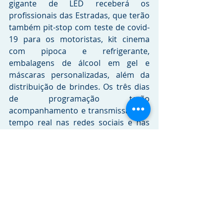
gigante de LED receberá os 
profissionais das Estradas, que terão 
também pit-stop com teste de covid-
19 para os motoristas, kit cinema 
com pipoca e refrigerante, 
embalagens de álcool em gel e 
máscaras personalizadas, além da 
distribuição de brindes. Os três dias 
de programação terão 
acompanhamento e transmissão em 
tempo real nas redes sociais e nas 
plataformas do Grupo TranspoData.
Serviço
I Truck Drive-in Experience
Data: 
Dias 12, 13 e 14 de outubro de 
2020