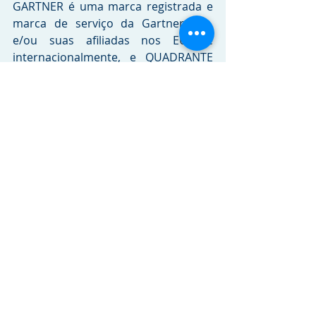
GARTNER é uma marca registrada e 
marca de serviço da Gartner, Inc. 
e/ou suas afiliadas nos EUA e 
internacionalmente, e QUADRANTE 
MÁGICO é uma marca registrada da 
Gartner, Inc. e/ou suas afiliadas e é 
usado aqui com permissão. Todos os 
direitos reservados. A Gartner não 
endossa nenhum fornecedor, 
produto ou serviço representado em 
nossas publicações de pesquisa, e 
não aconselha os usuários de 
tecnologia a selecionar apenas 
aqueles fornecedores com as 
classificações mais altas ou outra 
designação. As publicações de 
pesquisa da Gartner consistem nas 
opiniões da organização de pesquisa 
da Gartner e não devem ser 