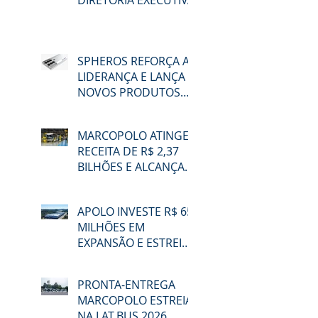
DIRETORIA EXECUTIVA
SPHEROS REFORÇA A
LIDERANÇA E LANÇA
NOVOS PRODUTOS
NA LAT.BUS 2026
MARCOPOLO ATINGE
RECEITA DE R$ 2,37
BILHÕES E ALCANÇA
48,3% DE
PARTICIPAÇÃO NO
APOLO INVESTE R$ 65
MERCADO BRASILEIRO
MILHÕES EM
NO 2T26
EXPANSÃO E ESTREIA
NA LAT.BUS 2026
PRONTA-ENTREGA
MARCOPOLO ESTREIA
NA LAT.BUS 2026