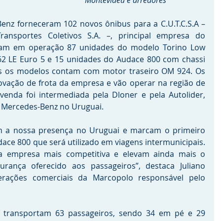
Montevidéu e arredores
nz forneceram 102 novos ônibus para a C.U.T.C.S.A – 
nsportes Coletivos S.A. –, principal empresa do 
am em operação 87 unidades do modelo Torino Low 
62 LE Euro 5 e 15 unidades do Audace 800 com chassi 
s os modelos contam com motor traseiro OM 924. Os 
ovação de frota da empresa e vão operar na região de 
enda foi intermediada pela Dloner e pela Autolider, 
 Mercedes-Benz no Uruguai.
m a nossa presença no Uruguai e marcam o primeiro 
ce 800 que será utilizado em viagens intermunicipais. 
 empresa mais competitiva e elevam ainda mais o 
rança oferecido aos passageiros”, destaca Juliano 
erações comerciais da Marcopolo responsável pelo 
 transportam 63 passageiros, sendo 34 em pé e 29 