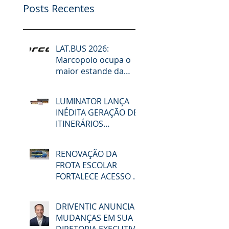
Posts Recentes
LAT.BUS 2026:
Marcopolo ocupa o
maior estande da
feira e lidera debates
sobre desafios do
LUMINATOR LANÇA
setor, futuro da
INÉDITA GERAÇÃO DE
mobilidade,
ITINERÁRIOS
descarbonização e
ELETRÔNICOS NA
reforma tributária
LAT.BUS 2026
RENOVAÇÃO DA
FROTA ESCOLAR
FORTALECE ACESSO À
EDUCAÇÃO E
MOBILIDADE EM
DRIVENTIC ANUNCIA
MACAÉ
MUDANÇAS EM SUA