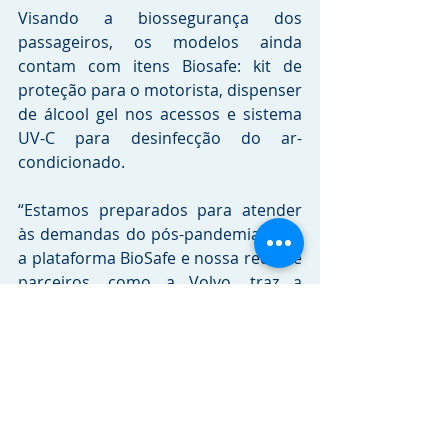
Visando a biossegurança dos 
passageiros, os modelos ainda 
contam com itens Biosafe: kit de 
proteção para o motorista, dispenser 
de álcool gel nos acessos e sistema 
UV-C para desinfecção do ar-
condicionado. 
“Estamos preparados para atender 
às demandas do pós-pandemia, com 
a plataforma BioSafe e nossa rede de 
parceiros, como a Volvo, traz a 
presença local necessária para atuar 
no mercado internacional”, finaliza 
Marramarco.  
Crédito das imagens: 
Divulgação 
Marcopolo