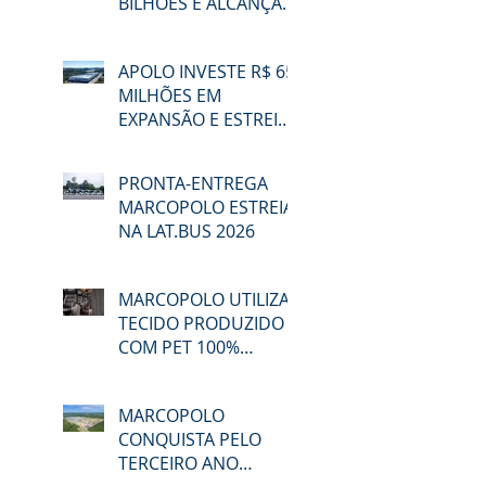
BILHÕES E ALCANÇA
48,3% DE
PARTICIPAÇÃO NO
APOLO INVESTE R$ 65
MERCADO BRASILEIRO
MILHÕES EM
NO 2T26
EXPANSÃO E ESTREIA
NA LAT.BUS 2026
PRONTA-ENTREGA
MARCOPOLO ESTREIA
NA LAT.BUS 2026
MARCOPOLO UTILIZA
TECIDO PRODUZIDO
COM PET 100%
RECICLADO
MARCOPOLO
CONQUISTA PELO
TERCEIRO ANO