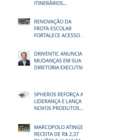
ITINERÁRIOS
ELETRÔNICOS NA
LAT.BUS 2026
RENOVAÇÃO DA
FROTA ESCOLAR
FORTALECE ACESSO À
EDUCAÇÃO E
MOBILIDADE EM
DRIVENTIC ANUNCIA
MACAÉ
MUDANÇAS EM SUA
DIRETORIA EXECUTIVA
SPHEROS REFORÇA A
LIDERANÇA E LANÇA
NOVOS PRODUTOS
NA LAT.BUS 2026
MARCOPOLO ATINGE
RECEITA DE R$ 2,37