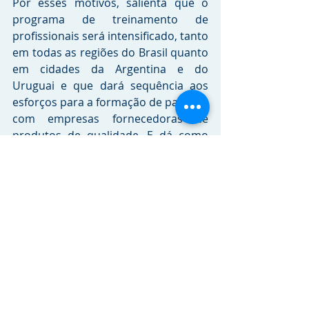
Por esses motivos, salienta que o 
programa de treinamento de 
profissionais será intensificado, tanto 
em todas as regiões do Brasil quanto 
em cidades da Argentina e do 
Uruguai e que dará sequência aos 
esforços para a formação de parceria 
com empresas fornecedoras de 
produtos de qualidade. E dá como 
exemplos os programas Clip&Go, 
com a Valeo; o lançamento do 
adesivo para colagem de para-brisas, 
produzido pela Dow Química, e o 
lançamento da caixa de ferramentas, 
à disposição de toda a Rede Sekurit.
A caixa é um kit é formado por 80 
ferramentas para as mais diferentes 
operações de vidros automotivos, o 