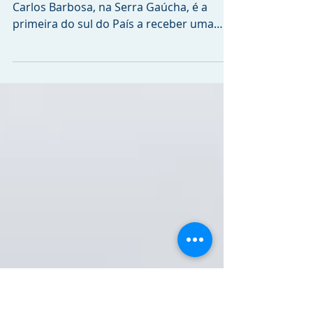
PRIMEIRO PARADISO 1800
DD G8 DO SUL DO PAÍS
A Santa Luiza Transportes, operadora de
Carlos Barbosa, na Serra Gaúcha, é a
primeira do sul do País a receber uma
unidade do novo ônibus...