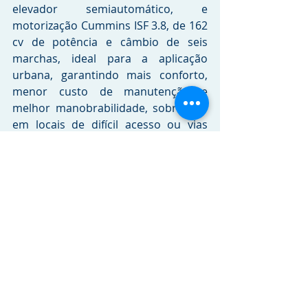
elevador semiautomático, e 
motorização Cummins ISF 3.8, de 162 
cv de potência e câmbio de seis 
marchas, ideal para a aplicação 
urbana, garantindo mais conforto, 
menor custo de manutenção e 
melhor manobrabilidade, sobretudo 
em locais de difícil acesso ou vias 
estreitas.
Com capacidade para 24 
passageiros, além de um cadeirante, 
conta com porta urbana de duas 
folhas com sistema Door Brake, 
janela de vidros móveis, poltrona do 
motorista com amortecimento 
hidráulico, meia parede de 
separação atrás do motorista em 
tubo com vidro superior, poltrona 