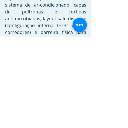
sistema de ar-condicionado, capas 
de poltronas e cortinas 
antimicrobianas, layout safe distance 
(configuração interna 1+1+1 e dois 
corredores) e barreira física para 
proteção do motorista.
Somente no primeiro mês foram 
realizadas mais de 120 visitas a 
operadores de São Paulo, Rio de 
Janeiro, Paraná, Santa Catarina, Rio 
Grande do Sul, Minas Gerais, Espírito 
Santo, Bahia e Sergipe.
Crédito da imagem: 
Ronaldo Santos
Tags:
Marcopolo