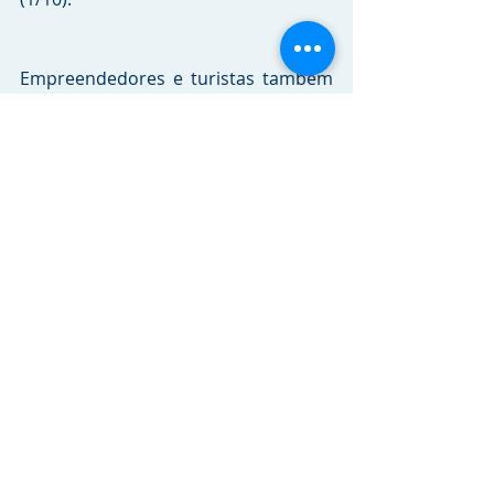
Empreendedores e turistas também 
poderão acompanhar a evolução do 
Movimento Viaje pelo Brasil pelos 
canais digitais no Instagram, no 
Facebook e no LinkedIn.
Sobre a Marcopolo
Fundada há 71 anos em Caxias do Sul 
(RS), o Grupo Marcopolo é líder na 
fabricação de carrocerias de ônibus 
no Brasil e posiciona-se entre as 
maiores fabricantes do mundo. A 
companhia investe de forma 
contínua em aprimoramento, 