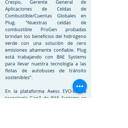
Crespo, Gerente General de 
Aplicaciones de Celdas de 
Combustible/Cuentas Globales en 
Plug. “Nuestras celdas de 
combustible ProGen probadas 
brindan los beneficios del hidrógeno 
verde con una solución de cero 
emisiones altamente confiable. Plug 
está trabajando con BAE Systems 
para llevar nuestra tecnología a las 
flotas de autobuses de tránsito 
sostenibles”.
En la plataforma Axess EVO-BE, la 
tecnología Gen3 de BAE Systems se 
integrará con un sistema de batería 
suministrado por Proterra Powered, 
proporcionando una operación de 
cero emisiones bajo el mismo tren 