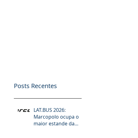
Posts Recentes
LAT.BUS 2026:
Marcopolo ocupa o
maior estande da
feira e lidera debates
sobre desafios do