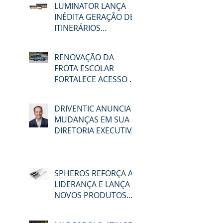
LUMINATOR LANÇA
setor, futuro da
INÉDITA GERAÇÃO DE
mobilidade,
ITINERÁRIOS
descarbonização e
ELETRÔNICOS NA
reforma tributária
LAT.BUS 2026
RENOVAÇÃO DA
FROTA ESCOLAR
FORTALECE ACESSO À
EDUCAÇÃO E
MOBILIDADE EM
DRIVENTIC ANUNCIA
MACAÉ
MUDANÇAS EM SUA
DIRETORIA EXECUTIVA
SPHEROS REFORÇA A
LIDERANÇA E LANÇA
NOVOS PRODUTOS
NA LAT.BUS 2026