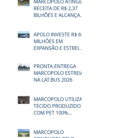
MARCOPOLO ATINGE
RECEITA DE R$ 2,37
BILHÕES E ALCANÇA
48,3% DE
PARTICIPAÇÃO NO
APOLO INVESTE R$ 65
MERCADO BRASILEIRO
MILHÕES EM
NO 2T26
EXPANSÃO E ESTREIA
NA LAT.BUS 2026
PRONTA-ENTREGA
MARCOPOLO ESTREIA
NA LAT.BUS 2026
MARCOPOLO UTILIZA
TECIDO PRODUZIDO
COM PET 100%
RECICLADO
MARCOPOLO