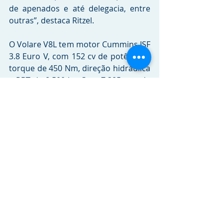
de apenados e até delegacia, entre 
outras”, destaca Ritzel.
O Volare V8L tem motor Cummins ISF 
3.8 Euro V, com 152 cv de potência e 
torque de 450 Nm, direção hidráulica 
e PBT de 8.500 kg. Com 7.385 mm de 
comprimento, o modelo proporciona 
deslocamento rápido, amplo espaço 
para circulação de veterinários e 
ajudantes.
Crédito da foto:
Isabela Carrari