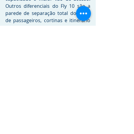
Outros diferenciais do Fly 10 são a 
parede de separação total do salão 
de passageiros, cortinas e itinerário 
eletrônico.
Crédito da imagem:
Bruno Henrique
Tags:
Volare
RELEASES
Comentários