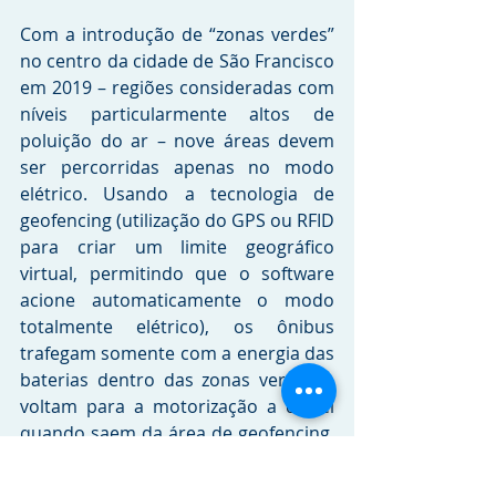
Com a introdução de “zonas verdes” 
no centro da cidade de São Francisco 
em 2019 – regiões consideradas com 
níveis particularmente altos de 
poluição do ar – nove áreas devem 
ser percorridas apenas no modo 
elétrico. Usando a tecnologia de 
geofencing (utilização do GPS ou RFID 
para criar um limite geográfico 
virtual, permitindo que o software 
acione automaticamente o modo 
totalmente elétrico), os ônibus 
trafegam somente com a energia das 
baterias dentro das zonas verdes e 
voltam para a motorização a diesel 
quando saem da área de geofencing. 
Os veículos Series-ER podem operar 
em modo totalmente elétrico por até 