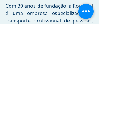
Com 30 anos de fundação, a Rouxinol 
é uma empresa especializada no 
transporte profissional de pessoas, 
com atuação no segmento de 
fretamento para indústrias e 
empresas, especiais e receptivos, 
com frota diversificada de veículos, 
como ônibus convencionais e micro-
ônibus em diferentes configurações, 
além de vans.
Crédito da imagem: 
Divulgação 
Marcopolo
Tags:
Marcopolo
RELEASES