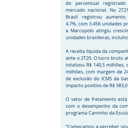
do percentual registrado 
mercado nacional. No 2T21
Brasil registrou aumento 
4,7%, com 3.456 unidades p
a Marcopolo atingiu cresci
unidades brasileiras, inclui
A receita líquida da compan
ante o 2T20. O lucro bruto 
totalizou R$ 140,5 milhões,
milhões, com margem de 24,
de exclusão do ICMS da bas
impacto positivo de R$ 383,0
O setor de fretamento está
com o desempenho da compa
programa Caminho da Escola
“Começamos a perceber sinai