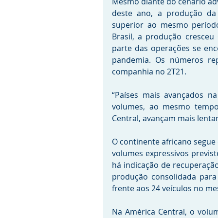
Mesmo diante do cenário ad
deste ano, a produção da 
superior ao mesmo período 
Brasil, a produção cresceu
parte das operações se enc
pandemia. Os números repr
companhia no 2T21. 
“Países mais avançados na
volumes, ao mesmo tempo 
Central, avançam mais lentam
O continente africano segu
volumes expressivos previst
há indicação de recuperação
produção consolidada para 
frente aos 24 veículos no me
Na América Central, o volu