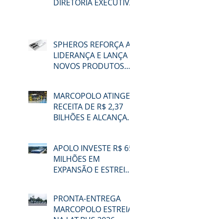
DIRETORIA EXECUTIVA
SPHEROS REFORÇA A
LIDERANÇA E LANÇA
NOVOS PRODUTOS
NA LAT.BUS 2026
MARCOPOLO ATINGE
RECEITA DE R$ 2,37
BILHÕES E ALCANÇA
48,3% DE
PARTICIPAÇÃO NO
APOLO INVESTE R$ 65
MERCADO BRASILEIRO
MILHÕES EM
NO 2T26
EXPANSÃO E ESTREIA
NA LAT.BUS 2026
PRONTA-ENTREGA
MARCOPOLO ESTREIA