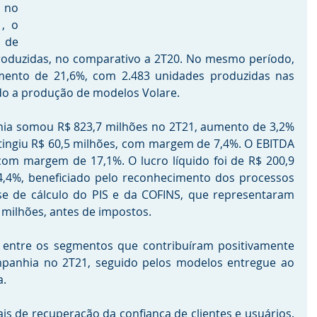
no 
, o 
de 
roduzidas, no comparativo a 2T20. No mesmo período, 
mento de 21,6%, com 2.483 unidades produzidas nas 
ndo a produção de modelos Volare.
hia somou R$ 823,7 milhões no 2T21, aumento de 3,2% 
atingiu R$ 60,5 milhões, com margem de 7,4%. O EBITDA 
 com margem de 17,1%. O lucro líquido foi de R$ 200,9 
4%, beneficiado pelo reconhecimento dos processos 
e de cálculo do PIS e da COFINS, que representaram 
 milhões, antes de impostos.
 entre os segmentos que contribuíram positivamente 
nhia no 2T21, seguido pelos modelos entregue ao 
. 
s de recuperação da confiança de clientes e usuários. 