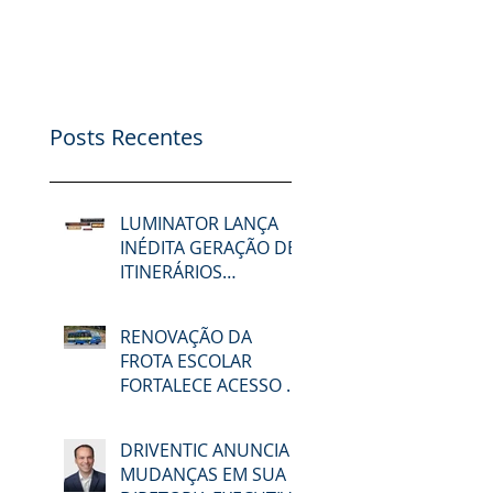
Posts Recentes
LUMINATOR LANÇA
INÉDITA GERAÇÃO DE
ITINERÁRIOS
ELETRÔNICOS NA
LAT.BUS 2026
RENOVAÇÃO DA
FROTA ESCOLAR
FORTALECE ACESSO À
EDUCAÇÃO E
MOBILIDADE EM
DRIVENTIC ANUNCIA
MACAÉ
MUDANÇAS EM SUA