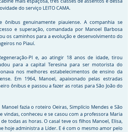
cabine mais espaçosa, três classes de assentos e dessa 
novidade do serviço LEITO CAMA.
 ônibus genuinamente piauiense. A companhia se 
sucesso e superação, comandada por Manoel Barbosa 
ou os caminhos para a evolução e desenvolvimento do 
geiros no Piauí.
eneração-PI e, ao atingir 18 anos de idade, tirou 
dou para a capital Teresina para ser motorista do 
cionava nos melhores estabelecimentos de ensino da 
ense. Em 1964, Manoel, apaixonado pelas estradas 
iro ônibus e passou a fazer as rotas para São João do 
anoel fazia o roteiro Oeiras, Simplício Mendes e São 
 e vindas, conheceu e se casou com a professora Maria 
 de todas as horas. O casal teve os filhos Manoel, Elisa, 
ue hoje administra a Líder. E é com o mesmo amor pelo 