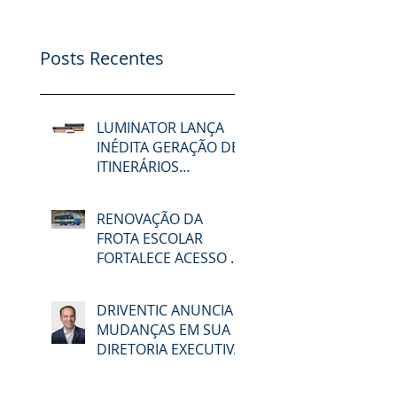
Posts Recentes
LUMINATOR LANÇA
INÉDITA GERAÇÃO DE
ITINERÁRIOS
ELETRÔNICOS NA
LAT.BUS 2026
RENOVAÇÃO DA
FROTA ESCOLAR
FORTALECE ACESSO À
EDUCAÇÃO E
MOBILIDADE EM
DRIVENTIC ANUNCIA
MACAÉ
MUDANÇAS EM SUA
DIRETORIA EXECUTIVA