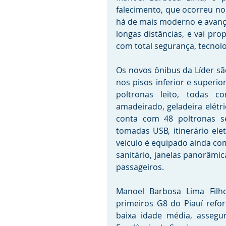
falecimento, que ocorreu no 
há de mais moderno e avanç
longas distâncias, e vai pro
com total segurança, tecnol
Os novos ônibus da Líder sã
nos pisos inferior e superior
poltronas leito, todas c
amadeirado, geladeira elétr
conta com 48 poltronas se
tomadas USB, itinerário ele
veículo é equipado ainda com 
sanitário, janelas panorâmi
passageiros. 
Manoel Barbosa Lima Filho
primeiros G8 do Piauí refo
baixa idade média, assegu