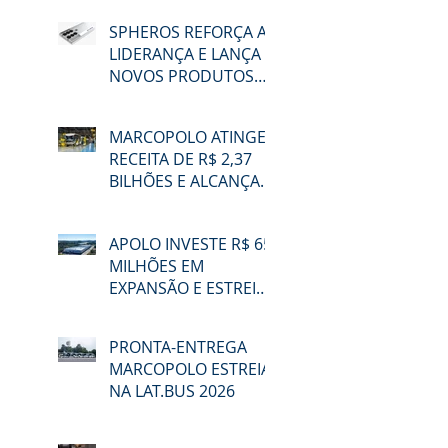
SPHEROS REFORÇA A
LIDERANÇA E LANÇA
NOVOS PRODUTOS
NA LAT.BUS 2026
MARCOPOLO ATINGE
RECEITA DE R$ 2,37
BILHÕES E ALCANÇA
48,3% DE
PARTICIPAÇÃO NO
APOLO INVESTE R$ 65
MERCADO BRASILEIRO
MILHÕES EM
NO 2T26
EXPANSÃO E ESTREIA
NA LAT.BUS 2026
PRONTA-ENTREGA
MARCOPOLO ESTREIA
NA LAT.BUS 2026