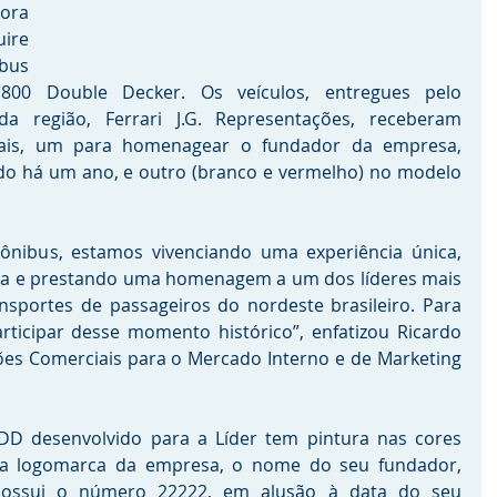
ora 
ire 
us 
00 Double Decker. Os veículos, entregues pelo 
a região, Ferrari J.G. Representações, receberam 
iais, um para homenagear o fundador da empresa, 
do há um ano, e outro (branco e vermelho) no modelo 
nibus, estamos vivenciando uma experiência única, 
ria e prestando uma homenagem a um dos líderes mais 
nsportes de passageiros do nordeste brasileiro. Para 
ticipar desse momento histórico”, enfatizou Ricardo 
ões Comerciais para o Mercado Interno e de Marketing 
D desenvolvido para a Líder tem pintura nas cores 
 a logomarca da empresa, o nome do seu fundador, 
ossui o número 22222, em alusão à data do seu 