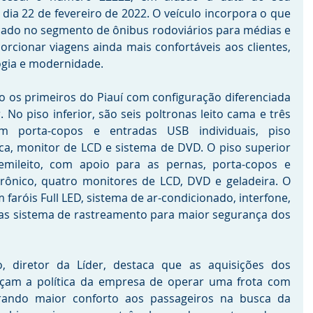
dia 22 de fevereiro de 2022. O veículo incorpora o que 
ado no segmento de ônibus rodoviários para médias e 
porcionar viagens ainda mais confortáveis aos clientes, 
ogia e modernidade.
o os primeiros do Piauí com configuração diferenciada 
. No piso inferior, são seis poltronas leito cama e três 
om porta-copos e entradas USB individuais, piso 
ica, monitor de LCD e sistema de DVD. O piso superior 
mileito, com apoio para as pernas, porta-copos e 
trônico, quatro monitores de LCD, DVD e geladeira. O 
faróis Full LED, sistema de ar-condicionado, interfone, 
cas sistema de rastreamento para maior segurança dos 
, diretor da Líder, destaca que as aquisições dos 
rçam a política da empresa de operar uma frota com 
rando maior conforto aos passageiros na busca da 