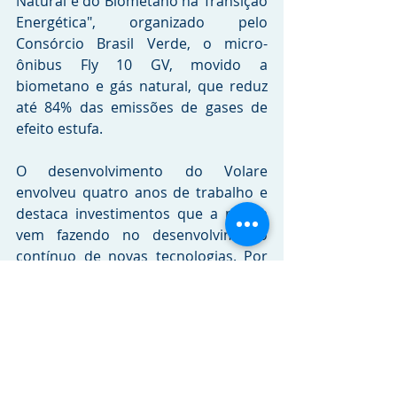
Natural e do Biometano na Transição 
Energética", organizado pelo 
Consórcio Brasil Verde, o micro-
ônibus Fly 10 GV, movido a 
biometano e gás natural, que reduz 
até 84% das emissões de gases de 
efeito estufa.
O desenvolvimento do Volare 
envolveu quatro anos de trabalho e 
destaca investimentos que a marca 
vem fazendo no desenvolvimento 
contínuo de novas tecnologias. Por 
meio de parcerias estratégicas, 
foram concebidos uma plataforma e 
um powertrain com características 
que contribuem para o transporte 
sustentável e eficiente. O modelo 
possui três cilindros de combustível 