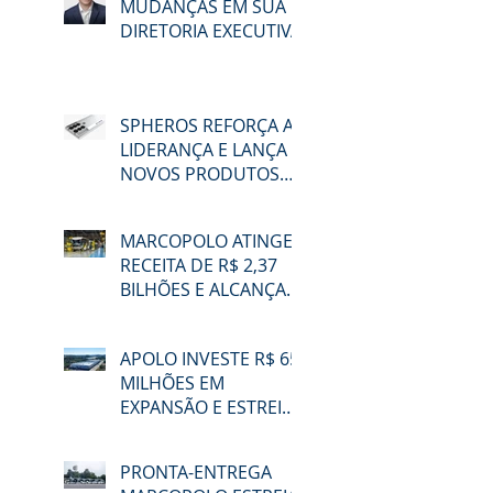
MUDANÇAS EM SUA
DIRETORIA EXECUTIVA
SPHEROS REFORÇA A
LIDERANÇA E LANÇA
NOVOS PRODUTOS
NA LAT.BUS 2026
MARCOPOLO ATINGE
RECEITA DE R$ 2,37
BILHÕES E ALCANÇA
48,3% DE
PARTICIPAÇÃO NO
APOLO INVESTE R$ 65
MERCADO BRASILEIRO
MILHÕES EM
NO 2T26
EXPANSÃO E ESTREIA
NA LAT.BUS 2026
PRONTA-ENTREGA