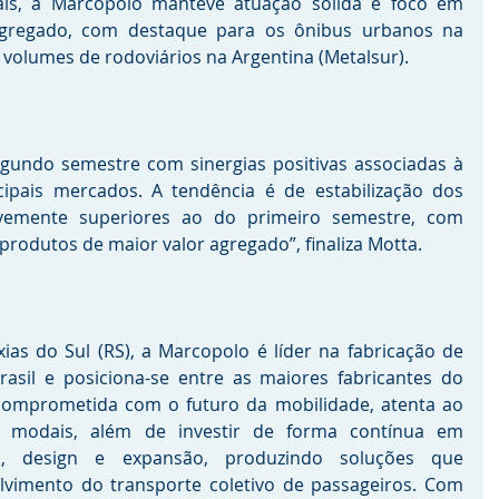
ais, a Marcopolo manteve atuação sólida e foco em 
gregado, com destaque para os ônibus urbanos na 
s volumes de rodoviários na Argentina (Metalsur). 
gundo semestre com sinergias positivas associadas à 
ipais mercados. A tendência é de estabilização dos 
emente superiores ao do primeiro semestre, com 
rodutos de maior valor agregado”, finaliza Motta.
s do Sul (RS), a Marcopolo é líder na fabricação de 
asil e posiciona-se entre as maiores fabricantes do 
omprometida com o futuro da mobilidade, atenta ao 
 modais, além de investir de forma contínua em 
a, design e expansão, produzindo soluções que 
vimento do transporte coletivo de passageiros. Com 