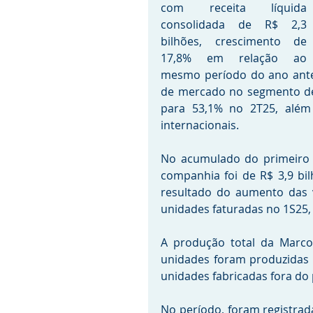
com receita líquida 
consolidada de R$ 2,3 
bilhões, crescimento de 
17,8% em relação ao 
mesmo período do ano anter
de mercado no segmento de 
para 53,1% no 2T25, além
internacionais.
No acumulado do primeiro s
companhia foi de R$ 3,9 bi
resultado do aumento das v
unidades faturadas no 1S25,
A produção total da Marcop
unidades foram produzidas n
unidades fabricadas fora do p
No período, foram registrada