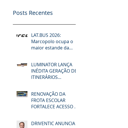
Posts Recentes
LAT.BUS 2026:
Marcopolo ocupa o
maior estande da
feira e lidera debates
sobre desafios do
LUMINATOR LANÇA
setor, futuro da
INÉDITA GERAÇÃO DE
mobilidade,
ITINERÁRIOS
descarbonização e
ELETRÔNICOS NA
reforma tributária
LAT.BUS 2026
RENOVAÇÃO DA
FROTA ESCOLAR
FORTALECE ACESSO À
EDUCAÇÃO E
MOBILIDADE EM
DRIVENTIC ANUNCIA
MACAÉ