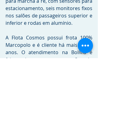
para marcha à ré, com sensores para 
estacionamento, seis monitores fixos 
nos salões de passageiros superior e 
inferior e rodas em alumínio.
A Flota Cosmos possui frota 100% 
Marcopolo e é cliente há mais de 10 
anos. O atendimento na Bolívia é 
feito pelos representantes Ovando 
S.A. (Mercedes-Benz do Brasil) e 
Orion S.R.L., empresa boliviana 
responsável pela representação, 
distribuição e assistência técnica de 
ônibus Marcopolo, com sede na 
cidade de Santa Cruz de la Sierra.
Crédito das imagens: 
Divulgação 
Marcopolo