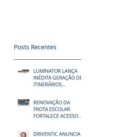
Posts Recentes
LUMINATOR LANÇA
INÉDITA GERAÇÃO DE
ITINERÁRIOS
ELETRÔNICOS NA
LAT.BUS 2026
RENOVAÇÃO DA
FROTA ESCOLAR
FORTALECE ACESSO À
EDUCAÇÃO E
MOBILIDADE EM
DRIVENTIC ANUNCIA
MACAÉ