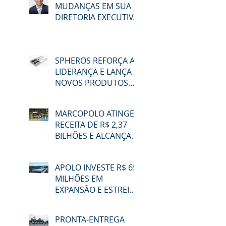
MUDANÇAS EM SUA
DIRETORIA EXECUTIVA
SPHEROS REFORÇA A
LIDERANÇA E LANÇA
NOVOS PRODUTOS
NA LAT.BUS 2026
MARCOPOLO ATINGE
RECEITA DE R$ 2,37
BILHÕES E ALCANÇA
48,3% DE
PARTICIPAÇÃO NO
APOLO INVESTE R$ 65
MERCADO BRASILEIRO
MILHÕES EM
NO 2T26
EXPANSÃO E ESTREIA
NA LAT.BUS 2026
PRONTA-ENTREGA