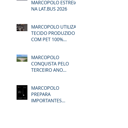
MARCOPOLO ESTREIA
NA LAT.BUS 2026
MARCOPOLO UTILIZA
TECIDO PRODUZIDO
COM PET 100%
RECICLADO
MARCOPOLO
CONQUISTA PELO
TERCEIRO ANO
CONSECUTIVO A
CERTIFICAÇÃO DO
MARCOPOLO
GPTW
PREPARA
IMPORTANTES
LANÇAMENTOS EM
TODO O SEU
PORTFÓLIO DE
PRODUTOS NA