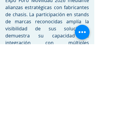
Expo Foro Movilidad 2026 mediante 
alianzas estratégicas con fabricantes 
de chasis. La participación en stands 
de marcas reconocidas amplía la 
visibilidad de sus soluciones, 
demuestra su capacidad de 
integración con múltiples 
plataformas y confirma la 
versatilidad del portafolio en 
aplicaciones urbanas, BRTS y 
foráneas, con energías que van de 
gas, hibridas a eléctricas.
Daimler: 
Paradiso G8 1350 (O 500 
RSD 2548), aplicación foránea con 50 
plazas; y Attivi LE 100% eléctrico 
(eO500 U), aplicación urbana con 28 
plazas.