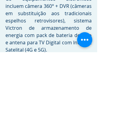
incluem câmera 360° + DVR (câmeras 
em substituição aos tradicionais 
espelhos retrovisores), sistema 
Victron de armazenamento de 
energia com pack de bateria de Lítio 
e antena para TV Digital com Internet 
Satelital (4G e 5G).
Para maior conforto, comodidade e 
segurança dos ocupantes, conta com 
escada retrátil para acesso ao 
interior, claraboia com sistema de 
exaustão, teto panorâmico em vidro 
e placas solares flexíveis que podem 
gerar até 800W para armazenamento 
de energia. Outro diferencial do 
NOMADE é o espaço para bagagens. 
O motorhome possui diversos 