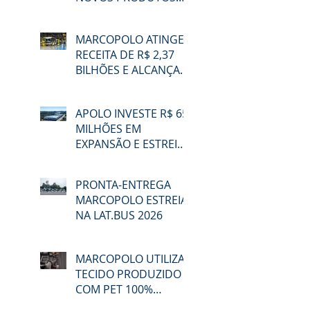
NA LAT.BUS 2026
MARCOPOLO ATINGE
RECEITA DE R$ 2,37
BILHÕES E ALCANÇA
48,3% DE
PARTICIPAÇÃO NO
APOLO INVESTE R$ 65
MERCADO BRASILEIRO
MILHÕES EM
NO 2T26
EXPANSÃO E ESTREIA
NA LAT.BUS 2026
PRONTA-ENTREGA
MARCOPOLO ESTREIA
NA LAT.BUS 2026
MARCOPOLO UTILIZA
TECIDO PRODUZIDO
COM PET 100%
RECICLADO