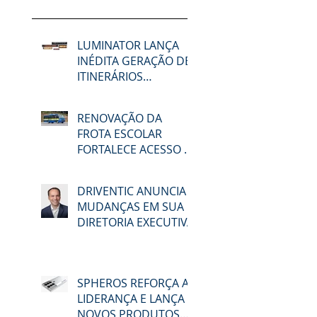
LUMINATOR LANÇA
INÉDITA GERAÇÃO DE
ITINERÁRIOS
ELETRÔNICOS NA
LAT.BUS 2026
RENOVAÇÃO DA
FROTA ESCOLAR
FORTALECE ACESSO À
EDUCAÇÃO E
MOBILIDADE EM
DRIVENTIC ANUNCIA
MACAÉ
MUDANÇAS EM SUA
DIRETORIA EXECUTIVA
SPHEROS REFORÇA A
LIDERANÇA E LANÇA
NOVOS PRODUTOS