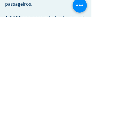
passageiros.
A SBCTrans possui frota de mais de 
400 veículos. Segundo pesquisa 
recente do INDSAT – índice de 
Satisfação dos Serviços Públicos, os 
serviços prestados pela empresa 
colocaram São Bernardo do Campo 
como o munícipio com o segundo 
melhor transporte coletivo do Estado 
de São Paulo, atrás apenas de São 
José dos Campos.
Crédito das imagens:
Arquivo 
SBCTrans/Marketing