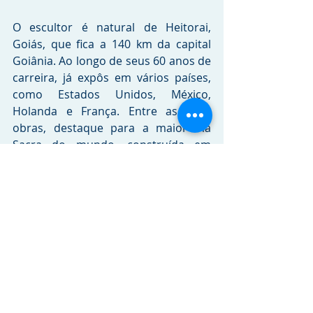
O escultor é natural de Heitorai, 
Goiás, que fica a 140 km da capital 
Goiânia. Ao longo de seus 60 anos de 
carreira, já expôs em vários países, 
como Estados Unidos, México, 
Holanda e França. Entre as suas 
obras, destaque para a maior Via 
Sacra do mundo, construída em 
1988, ao longo dos 18 km da Rodovia 
dos Romeiros, ligando Goiânia a 
Trindade, e por onde passam 3 
milhões de pessoas durante a Festa 
do Divino Pai Eterno, em Trindade.
Crédito das imagens: 
Paulo Rodrigues