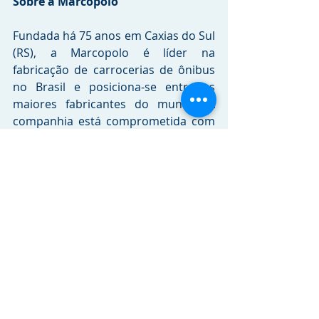
Sobre a Marcopolo   
Fundada há 75 anos em Caxias do Sul 
(RS), a Marcopolo é líder na 
fabricação de carrocerias de ônibus 
no Brasil e posiciona-se entre as 
maiores fabricantes do mundo. A 
companhia está comprometida com 
o futuro da mobilidade, atenta ao 
desenvolvimento de novos modais, 
além de investir de forma contínua 
em aprimoramento, tecnologia, 
design e expansão, produzindo 
soluções que contribuem para o 
desenvolvimento do transporte 
coletivo de passageiros. Com fábricas 
nos cinco continentes, os veículos 
produzidos pela empresa rodam nas 
estradas de mais de 140 países.